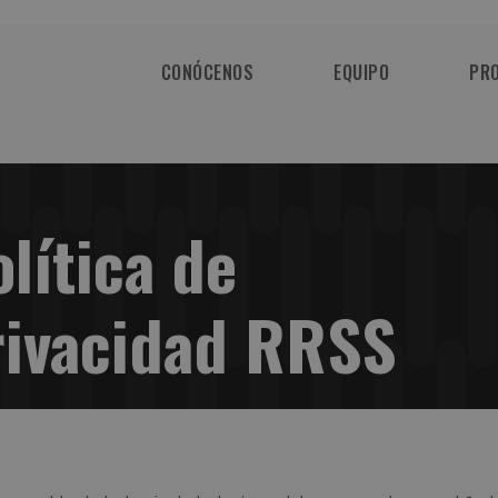
CONÓCENOS
EQUIPO
PR
lítica de
rivacidad RRSS