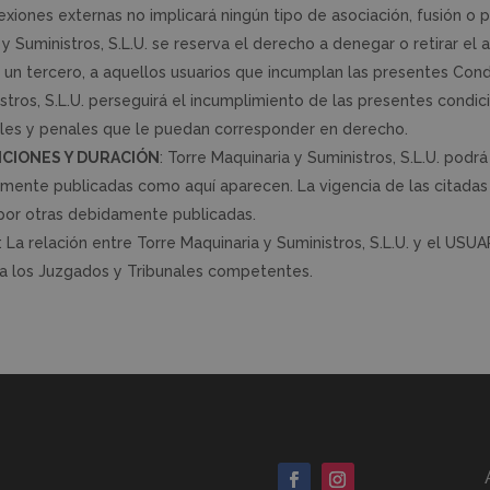
nexiones externas no implicará ningún tipo de asociación, fusión o 
 y Suministros, S.L.U. se reserva el derecho a denegar o retirar el 
e un tercero, a aquellos usuarios que incumplan las presentes Con
istros, S.L.U. perseguirá el incumplimiento de las presentes condic
viles y penales que le puedan corresponder en derecho.
ICIONES Y DURACIÓN
: Torre Maquinaria y Suministros, S.L.U. pod
mente publicadas como aquí aparecen. La vigencia de las citadas c
por otras debidamente publicadas.
: La relación entre Torre Maquinaria y Suministros, S.L.U. y el USU
 a los Juzgados y Tribunales competentes.