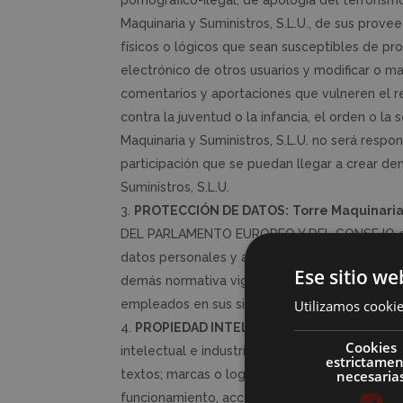
pornográfico-ilegal, de apología del terrorism
Maquinaria y Suministros, S.L.U., de sus prove
físicos o lógicos que sean susceptibles de pro
electrónico de otros usuarios y modificar o ma
comentarios y aportaciones que vulneren el re
contra la juventud o la infancia, el orden o la
Maquinaria y Suministros, S.L.U. no será respon
participación que se puedan llegar a crear den
Suministros, S.L.U.
PROTECCIÓN DE DATOS:
Torre Maquinaria 
DEL PARLAMENTO EUROPEO Y DEL CONSEJO de 27 
datos personales y a la libre circulación de e
Ese sitio we
demás normativa vigente sobre protección de 
Utilizamos cookie
empleados en sus sistemas de información, así
PROPIEDAD INTELECTUAL E INDUSTRIAL
:
Cookies
intelectual e industrial de su página web, así
estrictame
necesaria
textos; marcas o logotipos, combinaciones de
funcionamiento, acceso y uso, etc.), titularida