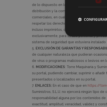
de lo dispuesto en los artículos 8 y 32.1, pár
distribución y la comunicación pública, inclui
comerciales, en cualquier soporte y por cualq
CONFIGURAR
respetar los derechos de Propiedad Intelectual 
incluso imprimirlos, copiarlos y almacenarlos 
exclusivamente, para su uso personal y privado
sistema de seguridad que estuviera instalado e
EXCLUSIÓN DE GARANTÍAS Y RESPONSABI
de cualquier naturaleza que pudieran ocasionar,
de virus o programas maliciosos o lesivos en 
MODIFICACIONES
: Torre Maquinaria y Sumin
su portal, pudiendo cambiar, suprimir o añadi
presentados o localizados en su portal.
ENLACES:
En el caso de que en
https://tor
Suministros, S.L.U. no ejercerá ningún tipo de 
responsabilidad alguna por los contenidos de al
exactitud, amplitud, veracidad, validez y cons