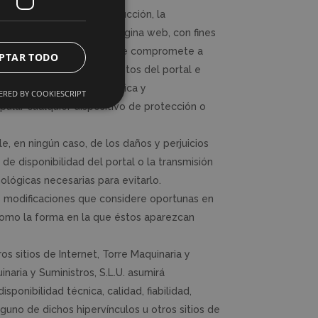
ente prohibidas la reproducción, la
e los contenidos de esta página web, con fines
nistros, S.L.U. El USUARIO se compromete a
PTAR TODO
Podrá visualizar los elementos del portal e
o siempre y cuando sea, única y
RED BY COOKIESCRIPT
pular cualquier dispositivo de protección o
le, en ningún caso, de los daños y perjuicios
 de disponibilidad del portal o la transmisión
lógicas necesarias para evitarlo.
las modificaciones que considere oportunas en
 como la forma en la que éstos aparezcan
os sitios de Internet, Torre Maquinaria y
inaria y Suministros, S.L.U. asumirá
ponibilidad técnica, calidad, fiabilidad,
nguno de dichos hipervínculos u otros sitios de