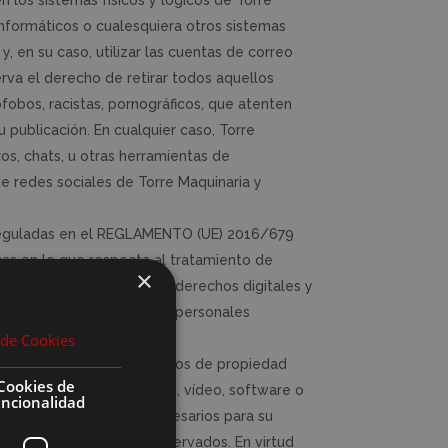
n los sistemas físicos y lógicos de Torre
 informáticos o cualesquiera otros sistemas
, en su caso, utilizar las cuentas de correo
erva el derecho de retirar todos aquellos
fobos, racistas, pornográficos, que atenten
u publicación. En cualquier caso, Torre
ros, chats, u otras herramientas de
de redes sociales de Torre Maquinaria y
 reguladas en el REGLAMENTO (UE) 2016/679
as en lo que respecta al tratamiento de
×
ión de datos y garantía de derechos digitales y
 tratamiento de los datos personales
a de Cookies
ia en todo momento.
s titular de todos los derechos de propiedad
Cookies de
o, imágenes, sonido, audio, vídeo, software o
uncionalidad
rogramas de ordenador necesarios para su
tes. Todos los derechos reservados. En virtud