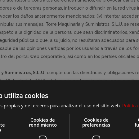
o o atentatorio contra los derechos humanos; (iii) provocar daños e
edores o de terceras personas, introducir o difundir en la red virus
vocar los daños anteriormente mencionados; (iv) intentar acceder y
nipular sus mensajes. Torre Maquinaria y Suministros, S.L.U. se res
speto a la dignidad de la persona, que sean discriminatorios, xenó
 seguridad pública o que, a su juicio, no resultaran adecuados para s
sable de las opiniones vertidas por los usuarios a través de los fo
tro del portal web corporativo, así como en los perfiles oficiales 
y Suministros, S.L.U.
cumple con las directrices y obligaciones
de abril de 2016 relativo a la protección de las personas físic
stos datos, la Ley Orgánica 3/2018, de 5 de diciembre, de protecc
b utiliza cookies
datos en cada momento, y vela por garantizar un correcto uso y
s propias y de terceros para analizar el uso del sitio web.
Polític
 como su confidencialidad, integridad, disponibilidad y resilienc
 Torre Maquinaria y Suministros, S.L.U. por sí o como cesionaria, e
Cookies de
Cookies de
 como de los elementos contenidos en la misma (a título enunciativ
nte
rendimiento
preferencias
f
s
 colores, estructura y diseño, selección de materiales usados, p
d de Torre Maquinaria y Suministros, S.L.U. o bien de sus licencian