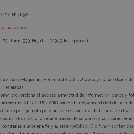
27297, en Lugo
quinaria.com
o 175, Tomo 533, Hoja LU-20345, Inscripción 1.
l de Torre Maquinaria y Suministros, S.L.U. atribuye la condición
í reflejadas.
.com/ proporciona el acceso a multitud de información, datos y fot
Suministros, S.L.U. El USUARIO asume la responsabilidad del uso 
 (como por ejemplo podrían ser servicios de chat, foros de discus
y Suministros, S.L.U. ofrece a través de su portal y con carácter e
les o contrarias a la buena fe y al orden público; (ii) difundir conte