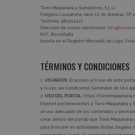
Torre Maquinaria y Suministros, S.L.U.
Polígono Louzaneta, nave 12, As Areeiras, CP 
Teléfono: 982212227
Dirección de correo electrónico:
info@torrema
N.I.F.: B01746981
Inscrita en el Registro Mercantil de Lugo, Foli
TÉRMINOS Y CONDICIONES
USUARIOS:
El acceso y/o uso de este porta
y/o uso, las Condiciones Generales de Uso aqu
USO DEL PORTAL
: https://torremaquinaria
Internet pertenecientes a Torre Maquinaria y 
un uso adecuado de los contenidos y servicios
crear dentro del portal) que Torre Maquinaria 
para (i) incurrir en actividades ilícitas, ilega