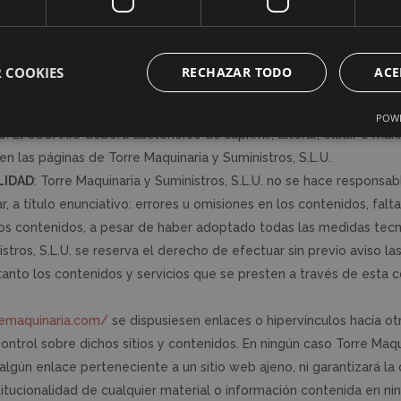
rafo segundo, de la Ley de Propiedad Intelectual, quedan expresam
da su modalidad de puesta a disposición, de la totalidad o parte d
uier medio técnico, sin la autorización de Torre Maquinaria y Sumi
 COOKIES
RECHAZAR TODO
ACE
e Industrial titularidad de Torre Maquinaria y Suministros, S.L.U. 
en el disco duro de su ordenador o en cualquier otro soporte físic
POWE
. El USUARIO deberá abstenerse de suprimir, alterar, eludir o mani
n las páginas de Torre Maquinaria y Suministros, S.L.U.
LIDAD
: Torre Maquinaria y Suministros, S.L.U. no se hace responsab
 a título enunciativo: errores u omisiones en los contenidos, falta
los contenidos, a pesar de haber adoptado todas las medidas tecno
istros, S.L.U. se reserva el derecho de efectuar sin previo aviso 
r tanto los contenidos y servicios que se presten a través de esta
remaquinaria.com/
se dispusiesen enlaces o hipervínculos hacía otr
control sobre dichos sitios y contenidos. En ningún caso Torre Maqu
gún enlace perteneciente a un sitio web ajeno, ni garantizará la dis
titucionalidad de cualquier material o información contenida en ni